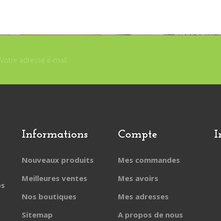
Informations
Compte
I
Nouveaux produits
Mes commandes
Meilleures ventes
Mes avoirs
ps
Nos boutiques
Mes adresses
Sitemap
A propos de nous