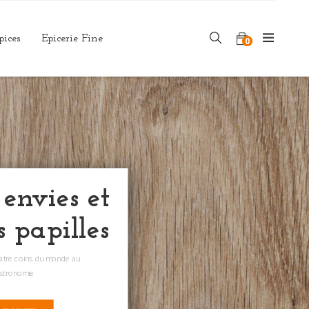
pices
Epicerie Fine
0
 envies et
s papilles
uatre coins du monde au
astronomie