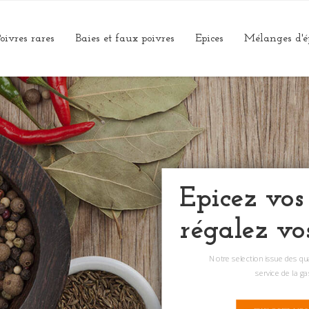
oivres rares
Baies et faux poivres
Epices
Mélanges d'é
Epicez vos
régalez vo
Notre selection issue des q
service de la g