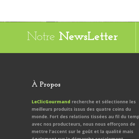
Notre
NewsLetter
À Propos
LeClicGourmand
recherche et sélectionne les
meilleurs produits issus des quatre coins du
monde. Fort des relations tissées au fil du tem
avec nos producteurs, nous nous efforçons de
mettre l'accent sur le goût et la qualité mais
également sur la démarche socialement