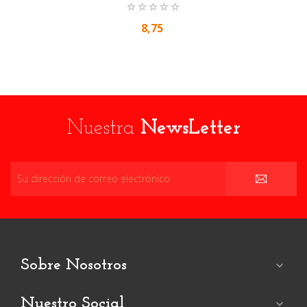
8,75
Nuestra
NewsLetter
Sobre Nosotros

Nuestro Social
