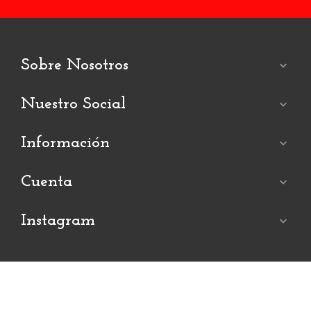
Sobre Nosotros

Nuestro Social

Información

Cuenta

Instagram

© 2019
Koreni
. Todos los derechos reservados. Diseñado por Leotheme
Hogar
Contáctenos
Sobre nosotros
Blogs