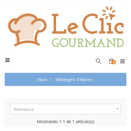
Navegación
☰
0
de
palanca
Inicio
Mélanges d'épices

Relevancia
Mostrando 1-1 de 1 artículo(s)