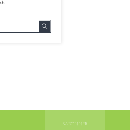
t.
S’ABONNER