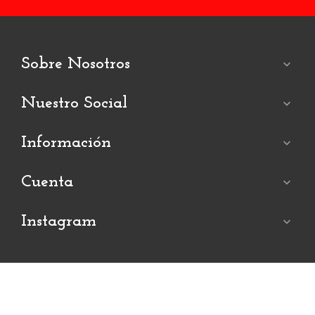
Sobre Nosotros

Nuestro Social

Información

Cuenta

Instagram

© 2019
Koreni
. Todos los derechos reservados. Diseñado por Leotheme
Hogar
Contáctenos
Sobre nosotros
Blogs