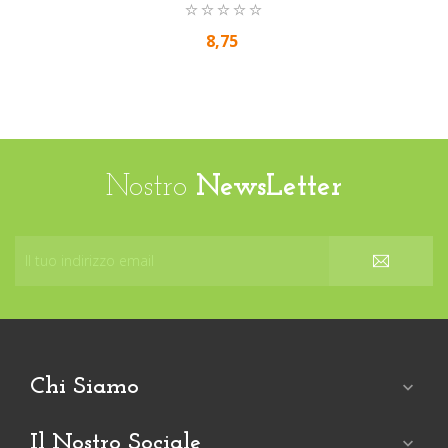
8,75
Nostro
NewsLetter
Chi Siamo

Il Nostro Sociale
