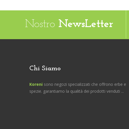
Nostro
NewsLetter
Chi Siamo
Koreni
sono negozi specializzati che offrono erbe e
spezie. garantiamo la qualità dei prodotti venduti ...