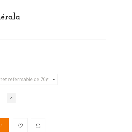
Kérala
O