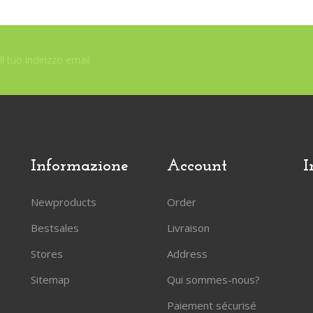
Informazione
Account
I
Newproducts
Order
Bestsales
Livraison
Stores
Address
Sitemap
Qui sommes-nous?
Paiement sécurisé