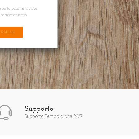
piatto piccante, o dolce,
 sempre delizioso.
 E SPEZIE
Supporto
Supporto Tempo di vita 24/7