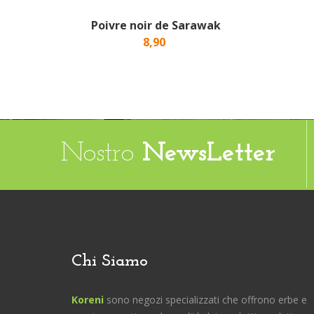
Poivre noir de Sarawak
8,90
Nostro
NewsLetter
Chi Siamo
Koreni
sono negozi specializzati che offrono erbe e