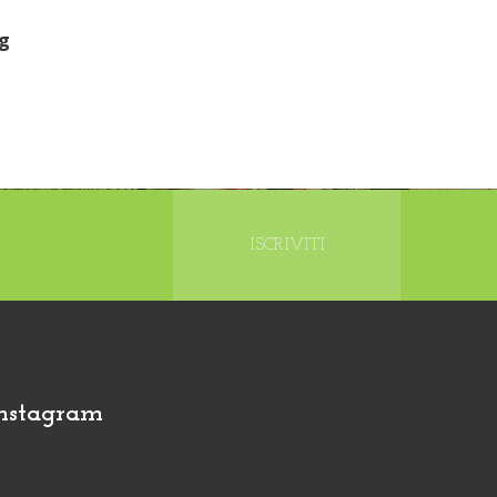
4g
ISCRIVITI
nstagram