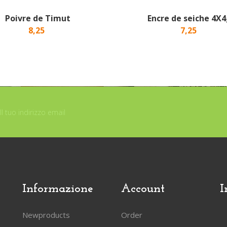
Poivre de Timut
Encre de seiche 4X
8,25
7,25
Informazione
Account
I
Newproducts
Order