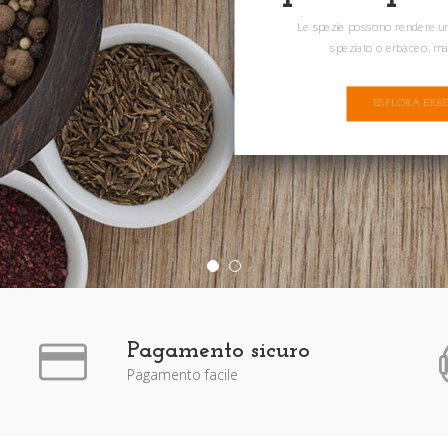
Le spezie possono rendere un 
speziato o erbaceo, ma
ESPLORA ERBE
Pagamento sicuro
Pagamento facile