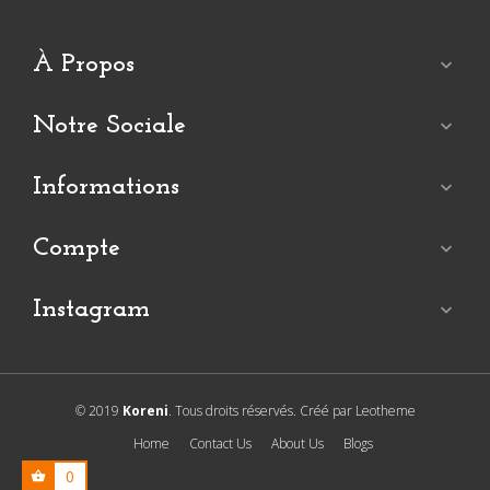
À Propos

Notre Sociale

Informations

Compte

Instagram

© 2019
Koreni
. Tous droits réservés. Créé par Leotheme
Home
Contact Us
About Us
Blogs
0