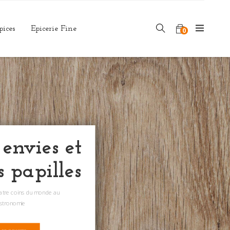
pices
Epicerie Fine
0
 envies et
s papilles
uatre coins du monde au
astronomie