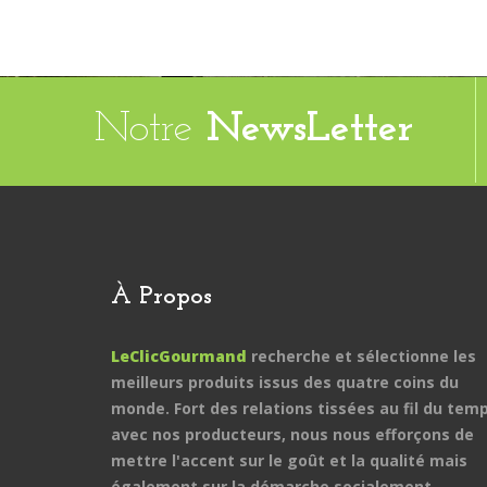
Notre
NewsLetter
À Propos
LeClicGourmand
recherche et sélectionne les
meilleurs produits issus des quatre coins du
monde. Fort des relations tissées au fil du tem
avec nos producteurs, nous nous efforçons de
mettre l'accent sur le goût et la qualité mais
également sur la démarche socialement