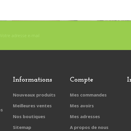
Informations
Compte
I
Nouveaux produits
Mes commandes
Meilleures ventes
Mes avoirs
ps
Nos boutiques
Mes adresses
Sitemap
A propos de nous