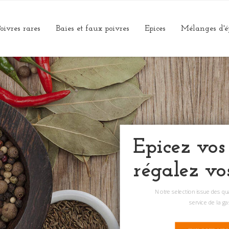
oivres rares
Baies et faux poivres
Epices
Mélanges d'é
Epicez vos
régalez vo
Notre selection issue des q
service de la g