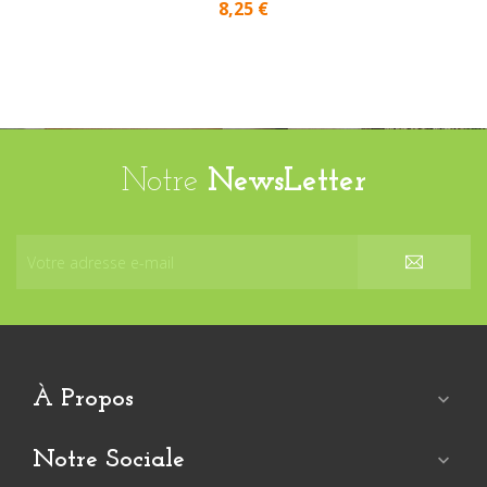
8,25 €
Notre
NewsLetter
À Propos

Notre Sociale
