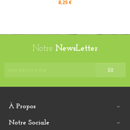
8,25 €
Notre
NewsLetter
À Propos

Notre Sociale
