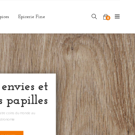
pices
Epicerie Fine
0
 envies et
s papilles
uatre coins du monde au
astronomie