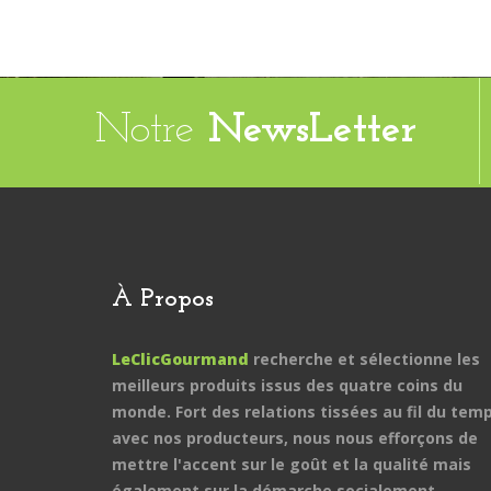
Notre
NewsLetter
À Propos
LeClicGourmand
recherche et sélectionne les
meilleurs produits issus des quatre coins du
monde. Fort des relations tissées au fil du tem
avec nos producteurs, nous nous efforçons de
mettre l'accent sur le goût et la qualité mais
également sur la démarche socialement