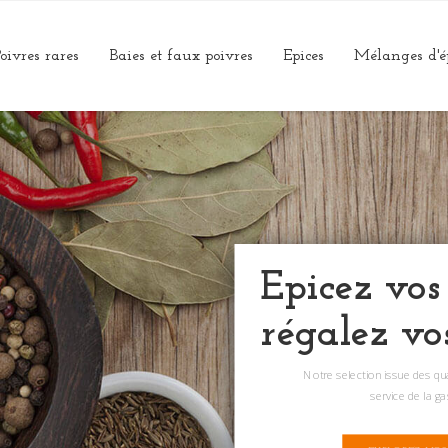
oivres rares
Baies et faux poivres
Epices
Mélanges d'é
Epicez vos
régalez vo
Notre selection issue des q
service de la g