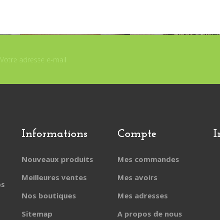
Informations
Compte
I
Nouveaux produits
Mes commandes
Meilleures ventes
Mes avoirs
ps
Nos boutiques
Mes adresses
Sitemap
A propos de nous