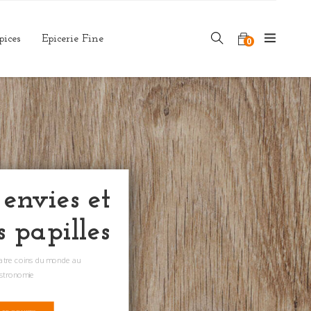
pices
Epicerie Fine
0
 envies et
s papilles
uatre coins du monde au
astronomie