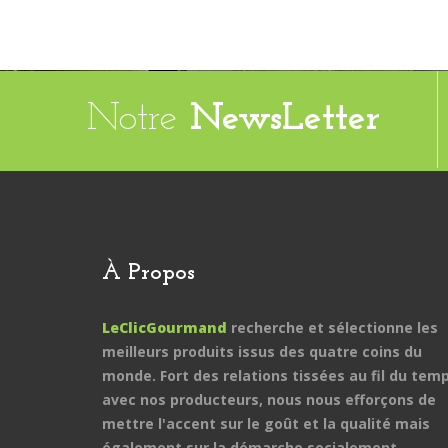
Notre
NewsLetter
À Propos
LeClicGourmand
recherche et sélectionne les
meilleurs produits issus des quatre coins du
monde. Fort des relations tissées au fil du tem
avec nos producteurs, nous nous efforçons de
mettre l'accent sur le goût et la qualité mais
également sur la démarche socialement