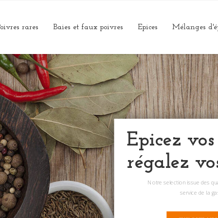
oivres rares
Baies et faux poivres
Epices
Mélanges d'é
Epicez vos
régalez vo
Notre selection issue des q
service de la g