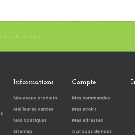
Informations
Compte
I
Nouveaux produits
Mes commandes
Meilleures ventes
Mes avoirs
ps
Nos boutiques
Mes adresses
Sitemap
A propos de nous