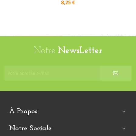
8,25 €
Notre
NewsLetter
À Propos

Notre Sociale
