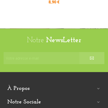
8,90 €
Notre
NewsLetter
À Propos

Notre Sociale
