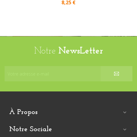
8,25 €
Notre
NewsLetter
À Propos

Notre Sociale
