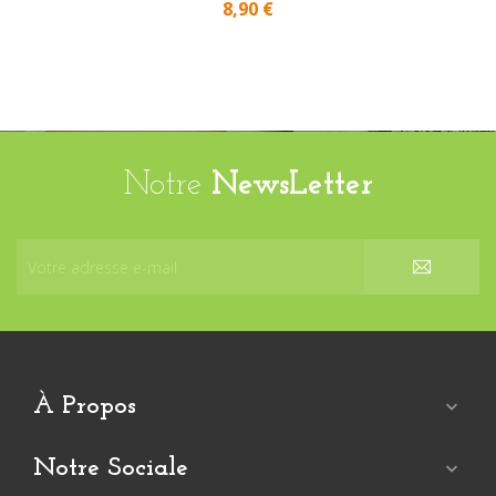
8,90 €
Notre
NewsLetter
À Propos

Notre Sociale
