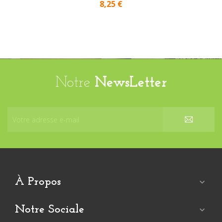
8,25 €
Notre
NewsLetter
À Propos

Notre Sociale
