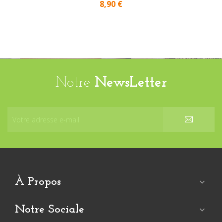
8,90 €
Notre
NewsLetter
À Propos

Notre Sociale
