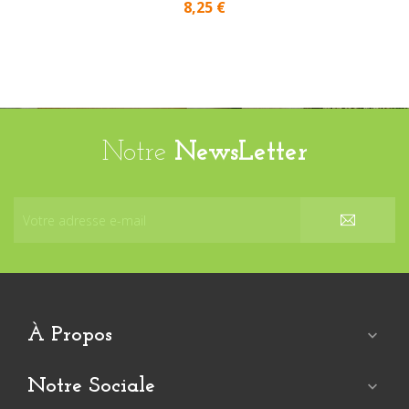
8,25 €
Notre
NewsLetter
À Propos

Notre Sociale
