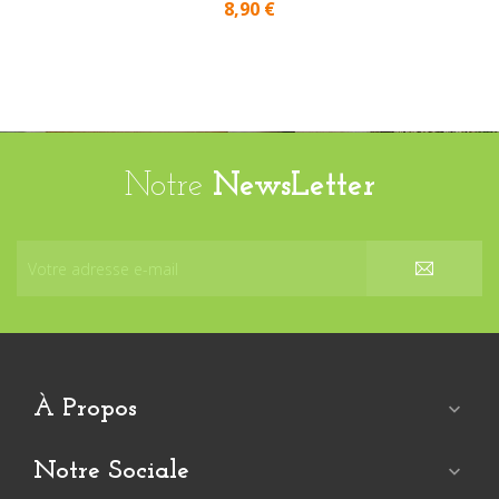
8,90 €
Notre
NewsLetter
À Propos

Notre Sociale
