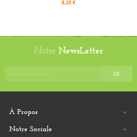
8,25 €
Notre
NewsLetter
À Propos

Notre Sociale
