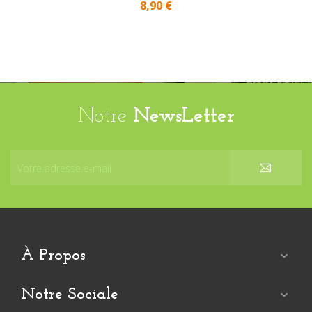
8,90 €
Notre
NewsLetter
À Propos

Notre Sociale
