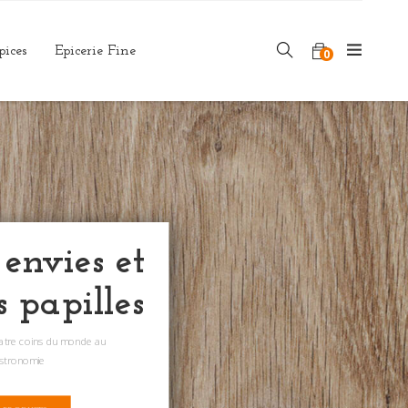
pices
Epicerie Fine
0
 envies et
s papilles
uatre coins du monde au
astronomie