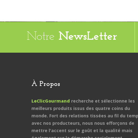
Notre
NewsLetter
À Propos
LeClicGourmand
recherche et sélectionne les
meilleurs produits issus des quatre coins du
monde. Fort des relations tissées au fil du tem
avec nos producteurs, nous nous efforçons de
mettre l'accent sur le goût et la qualité mais
également sur la démarche socialement