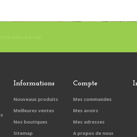
Informations
Compte
I
Nouveaux produits
Mes commandes
Meilleures ventes
Mes avoirs
ps
Nos boutiques
Mes adresses
Sitemap
A propos de nous