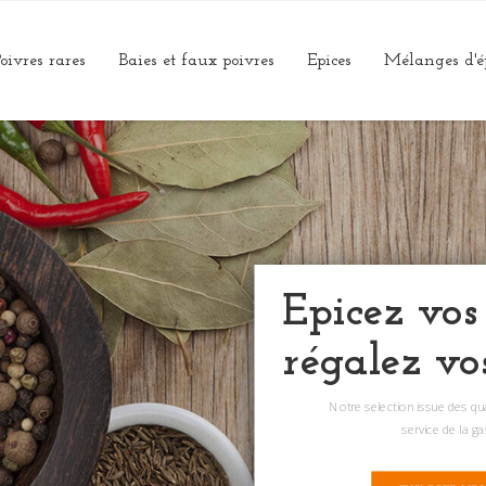
oivres rares
Baies et faux poivres
Epices
Mélanges d'é
Epicez vos
régalez vo
Notre selection issue des q
service de la g