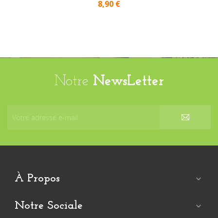
8,90 €
Notre
NewsLetter
À Propos

Notre Sociale
